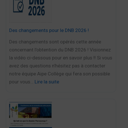
e
e
n
Des changements pour le DNB 2026 !
f
a
Des changements sont opérés cette année
n
concernant l’obtention du DNB 2026 ! Visionnez
t
la vidéo ci-dessous pour en savoir plus !! Si vous
r
avez des questions n’hésitez pas à contacter
e
notre équipe Aipe Collège qui fera son possible
n
pour vous…
Lire la suite
t
:
r
D
e
e
e
s
n
c
P