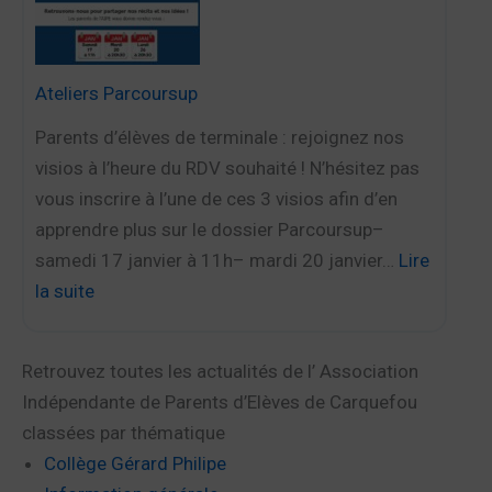
h
e
a
t
n
i
Ateliers Parcoursup
g
t
e
Parents d’élèves de terminale : rejoignez nos
e
m
visios à l’heure du RDV souhaité ! N’hésitez pas
S
e
vous inscrire à l’une de ces 3 visios afin d’en
e
n
apprendre plus sur le dossier Parcoursup–
c
t
samedi 17 janvier à 11h– mardi 20 janvier…
Lire
t
s
la suite
i
p
:
o
o
A
n
Retrouvez toutes les actualités de l’ Association
u
t
e
Indépendante de Parents d’Elèves de Carquefou
r
e
n
classées par thématique
l
l
s
Collège Gérard Philipe
e
i
e