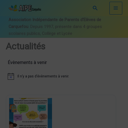
Aller
Rechercher
au
contenu
Association Indépendante de Parents d'Elèves de
Carquefou
. Depuis 1997, présente dans 4 groupes
scolaires publics, Collège et Lycée
Actualités
Évènements à venir
Il n’y a pas d’évènements à venir.
N
o
t
i
c
e