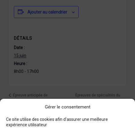
Ajouter au calendrier
DÉTAILS
Date :
15 juin
Heure :
8h00 - 17h00
Épreuves de spécialités du
Épreuve anticipée de
mathématiques
Bac
Gérer le consentement
Ce site utilise des cookies afin d'assurer une meilleure
expérience utilisateur
Facebook
Instagram
Nous contacter