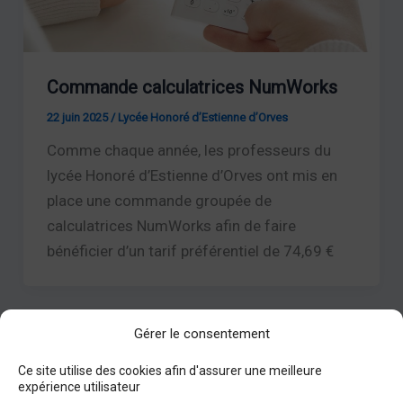
Commande calculatrices NumWorks
22 juin 2025
/
Lycée Honoré d’Estienne d’Orves
Comme chaque année, les professeurs du
lycée Honoré d’Estienne d’Orves ont mis en
place une commande groupée de
calculatrices NumWorks afin de faire
bénéficier d’un tarif préférentiel de 74,69 €
Gérer le consentement
Ce site utilise des cookies afin d'assurer une meilleure
expérience utilisateur
Facebook
Instagram
Nous contacter