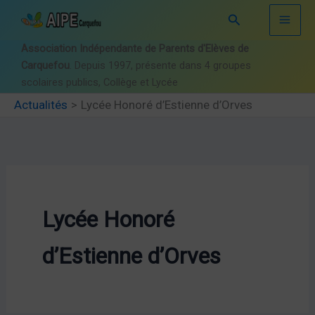
Aller
Rechercher
au
contenu
Association Indépendante de Parents d'Elèves de
Carquefou
. Depuis 1997, présente dans 4 groupes
scolaires publics, Collège et Lycée
Actualités
Lycée Honoré d’Estienne d’Orves
Lycée Honoré
d’Estienne d’Orves